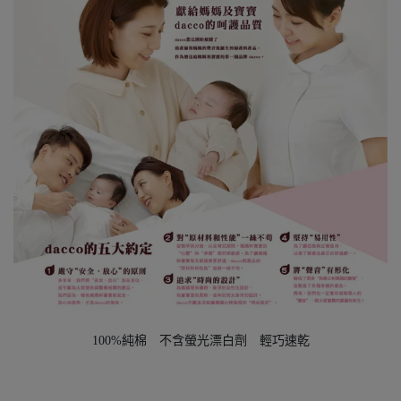
100%純棉 不含螢光漂白劑 輕巧速乾