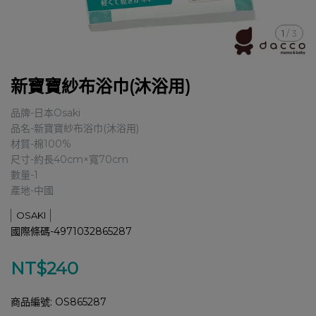
1
/
3
新寶寶紗布浴巾(沐浴用)
品牌-日本Osaki
品名-新寶寶紗布浴巾(沐浴用)
材質-棉100%
尺寸-約長40cm×寬70cm
數量-1
產地-中國
OSAKI
國際條碼-4971032865287
NT$240
商品編號:
OS865287