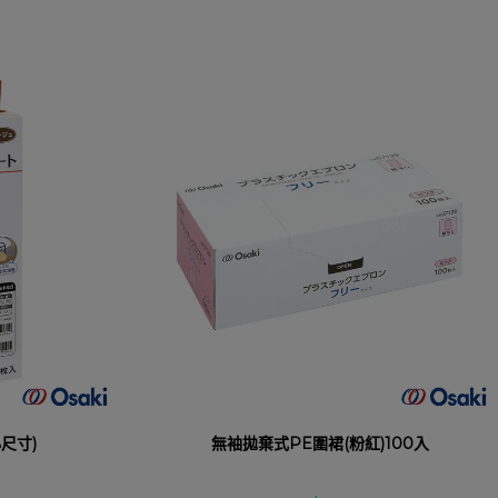
尺寸)
無袖拋棄式PE圍裙(粉紅)100入