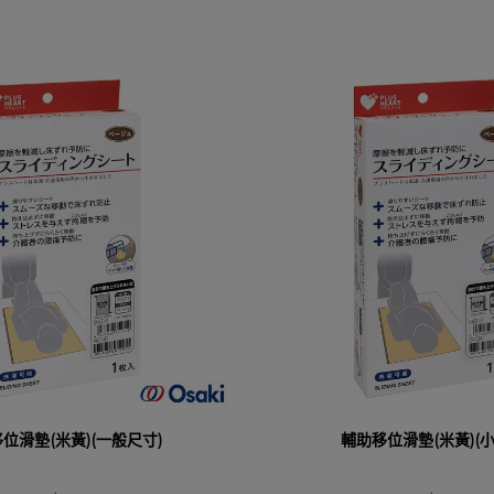
位滑墊(米黃)(一般尺寸)
輔助移位滑墊(米黃)(小