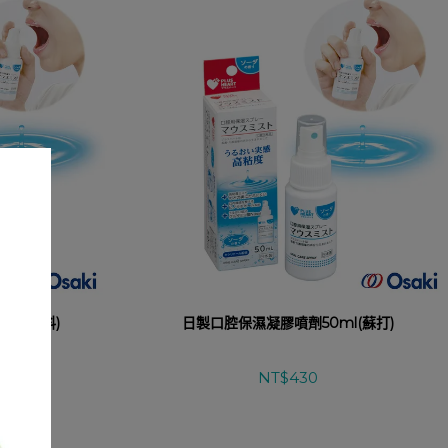
l(無香料)
日製口腔保濕凝膠噴劑50ml(蘇打)
NT$430