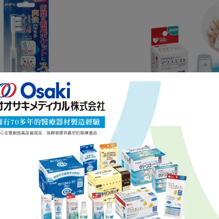
潔淨牙刷(替換式刷頭)
日製口腔保濕凝膠噴劑50m
NT$350
NT$430