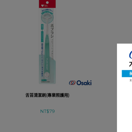
舌苔清潔刷(專業照護用)
爽快
NT$79