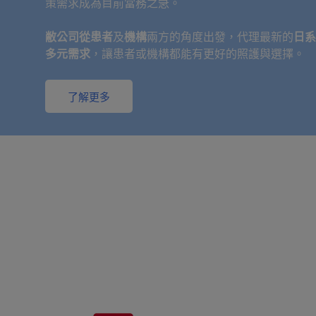
策需求成為目前當務之急。
敝公司從患者
及
機構
兩方的角度出發，代理最新的
日系
多元需求
，讓患者或機構都能有更好的照護與選擇。
了解更多