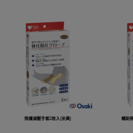
照護減壓手套2枚入(米黃)
輔助移