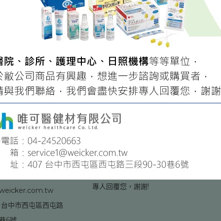
TOUCH
凡醫院、診所、護理中心、日照機
構、採購單位等等，
-24520663
對於敝公司商品有興趣、想進一步
:30-17:30
諮詢或購買者，
煩請與我們聯絡，我們會盡快安排
專人回覆您，謝謝!
weicker.com.tw
7 台中市西屯區西屯路
0巷6號