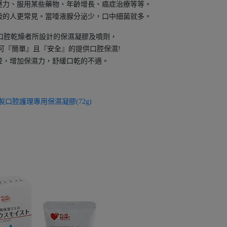
壓力、服用某些藥物、年齡增長、癌症治療等等。
吸的人更常見。當唾液腺分泌少，口中細菌就多。
專為口腔乾燥者所設計的保濕凝膠及噴劑，
可『簡單』且『安全』的提供口腔保濕!
腔，增加保濕力，舒緩口乾的不適。
製口腔護理專用保濕凝膠(72g)