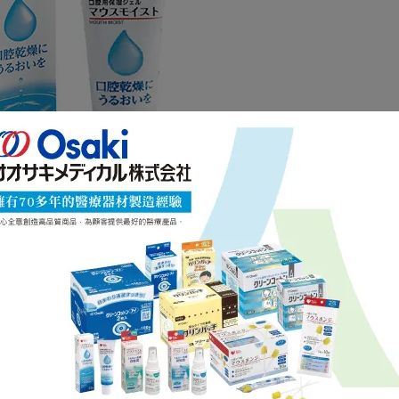
口腔保濕凝膠噴劑50ml(無香料)