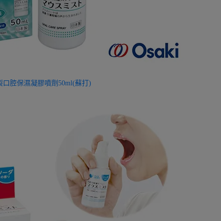
製口腔保濕凝膠噴劑50ml(蘇打)