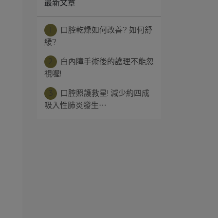
最新文章
1
口腔乾燥如何改善? 如何舒
緩?
2
白內障手術後的護理不能忽
視喔!
3
口腔照護救星! 減少約四成
吸入性肺炎發生⋯